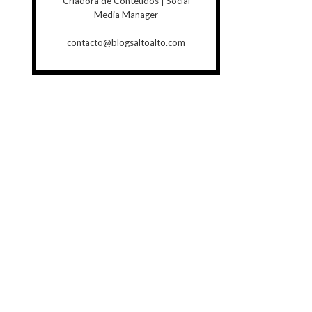
Criadora de Conteúdos | Social
Media Manager
contacto@blogsaltoalto.com