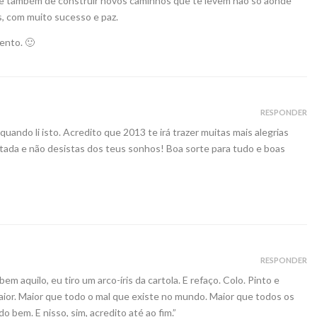
, e também de construir novos caminhos que te levem não só aonde
, com muito sucesso e paz.
ento. 🙂
RESPONDER
uando li isto. Acredito que 2013 te irá trazer muitas mais alegrias
tada e não desistas dos teus sonhos! Boa sorte para tudo e boas
RESPONDER
m aquilo, eu tiro um arco-íris da cartola. E refaço. Colo. Pinto e
aior. Maior que todo o mal que existe no mundo. Maior que todos os
o bem. E nisso, sim, acredito até ao fim.”