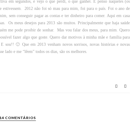
ctiva em segundos, e vejo o que perdi, o que ganhei. E penso naqueles (os
e estivessem.
2012 não foi só mau para mim, foi para o país. Foi o ano de
 mim, sem conseguir pagar as contas e ter dinheiro para comer. Aqui em casa
sas.
Os meus desejos para 2013 são muitos. Principalmente que haja saúde
guém me pode proibir de sonhar.
Mas vou falar dos meus, para mim. Quero
 possível fazer algo que goste. Quero dar motivos à minha mãe e família para
 E sou!! 🙂
Que em 2013 venham novos sorrisos, novas histórias e novas
se lado e me “lêem” todos os dias, são os melhores.
14 COMENTÁRIOS