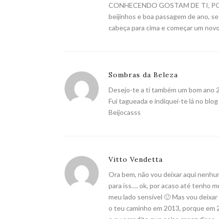
CONHECENDO GOSTAM DE TI, PO
beijinhos e boa passagem de ano, se 
cabeça para cima e começar um nov
Sombras da Beleza
Desejo-te a ti também um bom ano 20
Fui tagueada e indiquei-te lá no blo
Beijocasss
Vitto Vendetta
Ora bem, não vou deixar aqui nenhu
para iss…. ok, por acaso até tenho 
meu lado sensível 🙂 Mas vou deixar
o teu caminho em 2013, porque em 20