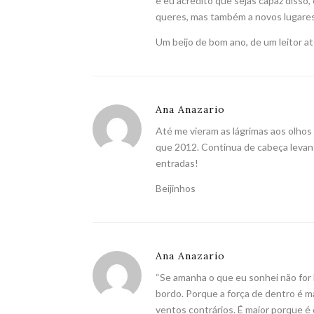
e eu acredito que sejas capaz disso
queres, mas também a novos lugares
Um beijo de bom ano, de um leitor at
Ana Anazario
Até me vieram as lágrimas aos olhos q
que 2012. Continua de cabeça levan
entradas!
Beijinhos
Ana Anazario
“Se amanha o que eu sonhei não for be
bordo. Porque a força de dentro é m
ventos contrários. É maior porque é d