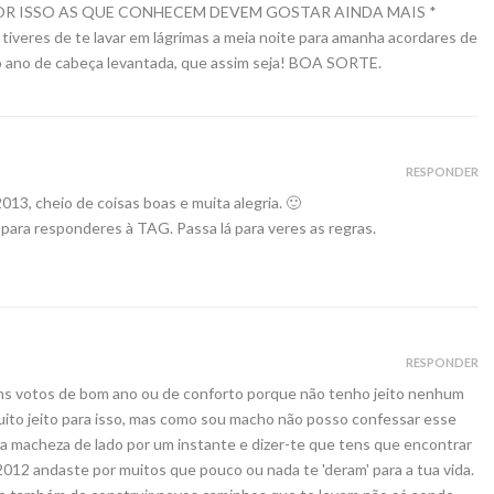
R ISSO AS QUE CONHECEM DEVEM GOSTAR AINDA MAIS *
tiveres de te lavar em lágrimas a meia noite para amanha acordares de
o ano de cabeça levantada, que assim seja! BOA SORTE.
RESPONDER
13, cheio de coisas boas e muita alegria. 🙂
g para responderes à TAG. Passa lá para veres as regras.
RESPONDER
ns votos de bom ano ou de conforto porque não tenho jeito nenhum
muito jeito para isso, mas como sou macho não posso confessar esse
 a macheza de lado por um instante e dizer-te que tens que encontrar
12 andaste por muitos que pouco ou nada te 'deram' para a tua vida.