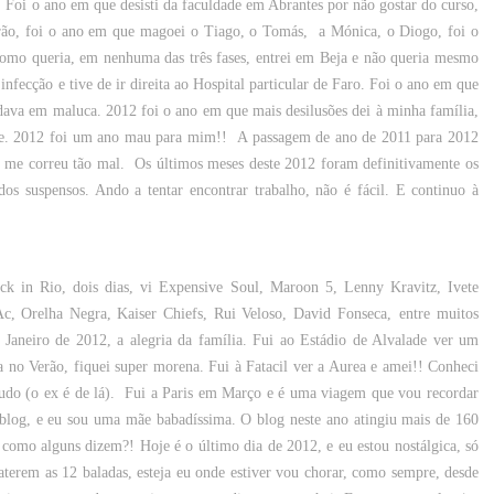
.
Foi o ano em que desisti da faculdade em Abrantes por não gostar do curso,
rão, foi o ano em que magoei o Tiago, o Tomás, a Mónica, o Diogo, foi o
omo queria, em nenhuma das três fases, entrei em Beja e não queria mesmo
nfecção e tive de ir direita ao Hospital particular de Faro. Foi o ano em que
 dava em maluca.
2012 foi o ano em que mais desilusões dei à minha família,
te. 2012 foi um ano mau para mim!!
A passagem de ano de 2011 para 2012
no me correu tão mal.
Os últimos meses deste 2012 foram definitivamente os
os suspensos. Ando a tentar encontrar trabalho, não é fácil. E continuo à
k in Rio, dois dias, vi Expensive Soul, Maroon 5, Lenny Kravitz, Ivete
Ac, Orelha Negra, Kaiser Chiefs, Rui Veloso, David Fonseca,
entre muitos
aneiro de 2012, a alegria da família.
Fui ao Estádio de Alvalade ver um
a no Verão, fiquei super morena.
Fui à Fatacil ver a Aurea e amei!! Conheci
tudo (o ex é de lá).
Fui a Paris em Março e é uma viagem que vou recordar
blog, e eu sou uma mãe babadíssima. O blog neste ano atingiu mais de 160
á como alguns dizem?!
Hoje é o último dia de 2012, e eu estou nostálgica, só
terem as 12 baladas, esteja eu onde estiver vou chorar, como sempre, desde