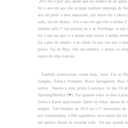
2012 foi o pior ano, desde que me lembro de ser gente
foi o ano em que não arranjei nenhum emprego de Ve
ano em perdi o meu namorado, não entrei em Lisboa c
nada, fui-me abaixo.
Foi o ano em que tive a minha 1ª i
também pela 1ª vez precisei de ir ao Psicólogo, se não
foi o ano em que vi a minha mãe chorar à minha fren
foi a pior de sempre, e se calhar foi por isso que o a
piores. Saí de Beja, vim me embora, e deixei os estud
espera de uma resposta.
Também aconteceram coisas boas, claro. Fui ao Roc
Sangalo, Xutos e Pontapés, Bruce Springsteen, Boss 
outros.
Nasceu o meu primo Lourenço, no dia 10 de J
Sporting/Benfica (❤).
Fui quaseee todos os dias à prai
Sintra e fiquei apaixonada. Quero lá voltar, apesar de 
sempre.
Em Outubro de 2012 foi o 1º aniversário do 
mil vizualizações, e 660 seguidores, serei assim tão m
me apetece chorar ao recordar tudo.
Sei que quando ba