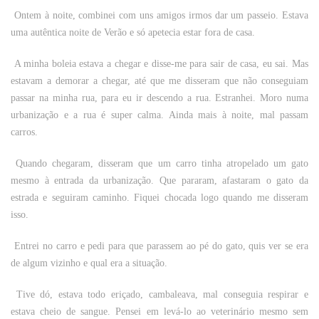
Ontem à noite, combinei com uns amigos irmos dar um passeio. Estava
uma autêntica noite de Verão e só apetecia estar fora de casa.
A minha boleia estava a chegar e disse-me para sair de casa, eu sai. Mas
estavam a demorar a chegar, até que me disseram que não conseguiam
passar na minha rua, para eu ir descendo a rua. Estranhei. Moro numa
urbanização e a rua é super calma. Ainda mais à noite, mal passam
carros.
Quando chegaram, disseram que um carro tinha atropelado um gato
mesmo à entrada da urbanização. Que pararam, afastaram o gato da
estrada e seguiram caminho. Fiquei chocada logo quando me disseram
isso.
Entrei no carro e pedi para que parassem ao pé do gato, quis ver se era
de algum vizinho e qual era a situação.
Tive dó, estava todo eriçado, cambaleava, mal conseguia respirar e
estava cheio de sangue. Pensei em levá-lo ao veterinário mesmo sem