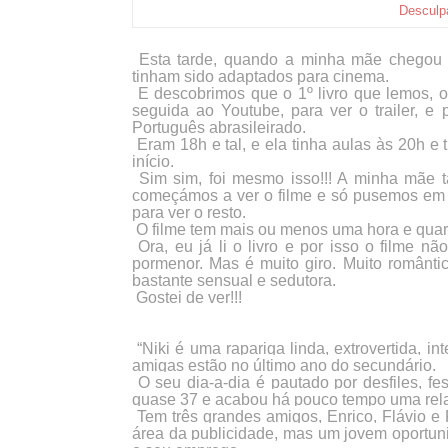
Desculp
Esta tarde, quando a minha mãe chegou a 
tinham sido adaptados para cinema.
E descobrimos que o 1º livro que lemos, 
seguida ao Youtube, para ver o trailer, 
Português abrasileirado.
Eram 18h e tal, e ela tinha aulas às 20h e
início.
Sim sim, foi mesmo isso!!! A minha mãe t
começámos a ver o filme e só pusemos em
para ver o resto.
O filme tem mais ou menos uma hora e quare
Ora, eu já li o livro e por isso o filme nã
pormenor. Mas é muito giro. Muito romântic
bastante sensual e sedutora.
Gostei de ver!!!
“Niki é uma rapariga linda, extrovertida, i
amigas estão no último ano do secundário.
O seu dia-a-dia é pautado por desfiles, fe
quase 37 e acabou há pouco tempo uma rel
Tem três grandes amigos, Enrico, Flávio e 
área da publicidade, mas um jovem oportun