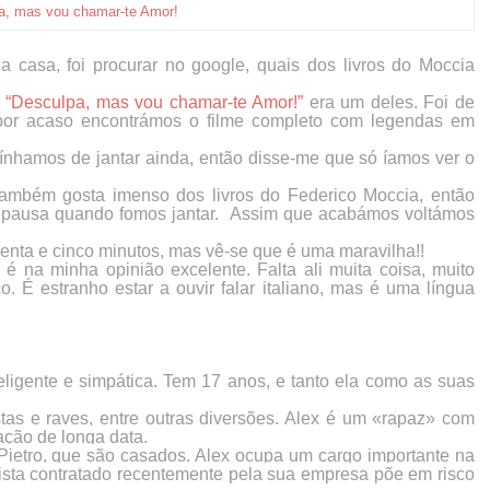
a, mas vou chamar-te Amor!
casa, foi procurar no google, quais dos livros do Moccia
o
“Desculpa, mas vou chamar-te Amor!”
era um deles. Foi de
e por acaso encontrámos o filme completo com legendas em
 tínhamos de jantar ainda, então disse-me que só íamos ver o
ambém gosta imenso dos livros do Federico Moccia, então
 pausa quando fomos jantar. Assim que acabámos voltámos
nta e cinco minutos, mas vê-se que é uma maravilha!!
o é na minha opinião excelente. Falta ali muita coisa, muito
o. É estranho estar a ouvir falar italiano, mas é uma língua
nteligente e simpática. Tem 17 anos, e tanto ela como as suas
stas e raves, entre outras diversões. Alex é um «rapaz» com
ação de longa data.
Pietro, que são casados. Alex ocupa um cargo importante na
ista contratado recentemente pela sua empresa põe em risco