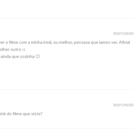
RESPONDER
r o filme com a minha irmã, ou melhor, pensava que íamos ver. Afinal
olher outro :c
 ainda que sozinha 🙁
RESPONDER
link do filme que viste?