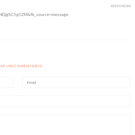
RESPONDER
v=NDjgSC5g1ZM&fb_source=message
IXE UM COMENTÁRIO