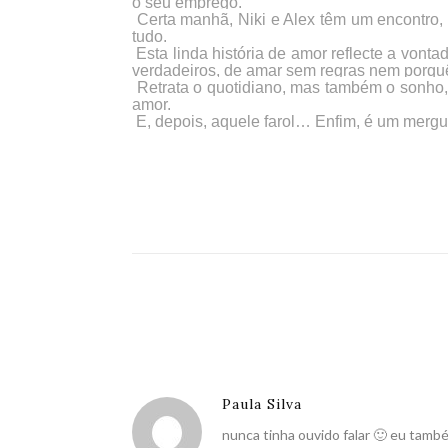
o seu emprego.
Certa manhã, Niki e Alex têm um encontro,
tudo.
Esta linda história de amor reflecte a vonta
verdadeiros, de amar sem regras nem porqu
Retrata o quotidiano, mas também o sonho, 
amor.
E, depois, aquele farol… Enfim, é um mergu
Paula Silva
nunca tinha ouvido falar 🙂 eu tamb