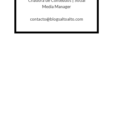
Criadora de Conteúdos | Social
Media Manager
contacto@blogsaltoalto.com