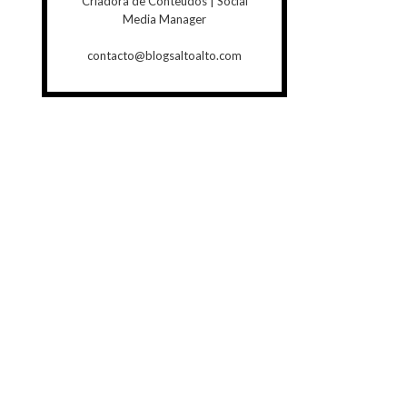
Criadora de Conteúdos | Social
Media Manager
contacto@blogsaltoalto.com