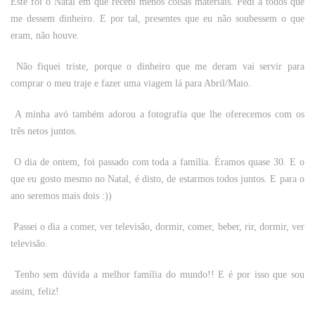
Este foi o Natal em que recebi menos coisas materiais. Pedi a todos que
me dessem dinheiro. E por tal, presentes que eu não soubessem o que
eram, não houve.
Não fiquei triste, porque o dinheiro que me deram vai servir para
comprar o meu traje e fazer uma viagem lá para Abril/Maio.
A minha avó também adorou a fotografia que lhe oferecemos com os
três netos juntos.
O dia de ontem, foi passado com toda a família. Éramos quase 30. E o
que eu gosto mesmo no Natal, é disto, de estarmos todos juntos. E para o
ano seremos mais dois :))
Passei o dia a comer, ver televisão, dormir, comer, beber, rir, dormir, ver
televisão.
Tenho sem dúvida a melhor família do mundo!! E é por isso que sou
assim, feliz!