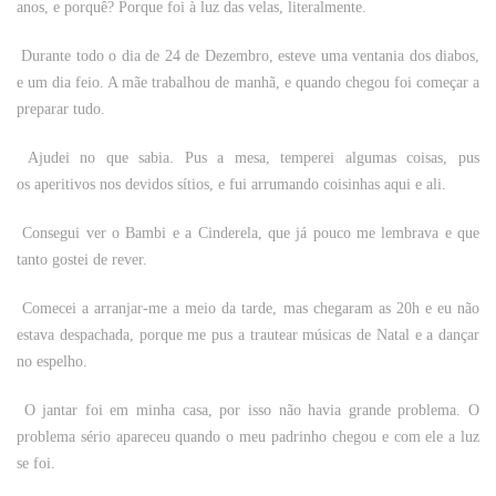
anos, e porquê? Porque foi à luz das velas, literalmente.
Durante todo o dia de 24 de Dezembro, esteve uma ventania dos diabos,
e um dia feio. A mãe trabalhou de manhã, e quando chegou foi começar a
preparar tudo.
Ajudei no que sabia. Pus a mesa, temperei algumas coisas, pus
os aperitivos nos devidos sítios, e fui arrumando coisinhas aqui e ali.
Consegui ver o
Bambi
e a
Cinderela
, que já pouco me lembrava e que
tanto gostei de rever.
Comecei a arranjar-me a meio da tarde, mas chegaram as
20h e eu não
estava despachada, porque me pus a trautear músicas de Natal e a dançar
no espelho.
O jantar foi em minha casa, por isso não havia grande problema. O
problema sério apareceu quando o meu padrinho chegou e com ele a luz
se foi.