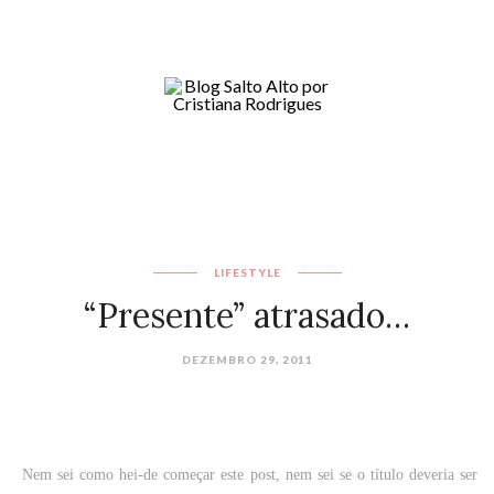
LIFESTYLE
“Presente” atrasado…
DEZEMBRO 29, 2011
Nem sei como hei-de começar este post, nem sei se o título deveria ser