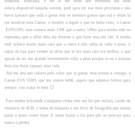
máquina, blábláblá, e ele lá me disse que nenhuma das duas
estava disponível naquela worten, pedi para ver nas mais próximas e não
havia (parace que toda a gente tem os mesmos gostos que eu) e então lá
me mostrou uma Canon, o modelo a seguir à que eu tinha visto, a Canon
EOS550D, mas custava mais 150€ que a outra. Olhei para minha mãe na
esperança que o olhar dela me dissesse o que fazer mas em vão. A minha
mãe achava muito mais cara que a outra e não sabia se valia a pena, o
rapaz da loja para vender só dizia que se era mais cara era melhor, e que
apesar de ser um grande investimento valia a pena porque se eu a tratasse
bem iria durar (quase) uma vida.
Até me deu uns calores pelo valor que ia gastar, mas trouxe-a comigo, a
Canon EOS 550D, que me custou 649€, espero que sejamos felizes para
sempre, vou tratar-te bem 🙂
Para minha felicidade a máquina vinha com um kit que incluía, cartão de
memória de 4GB, a bolsa da máquina e um livro de fotografia que ensina
passo a passo como fazer. E ainda trazia o fio para pôr ao pescoço para
nunca a perder.