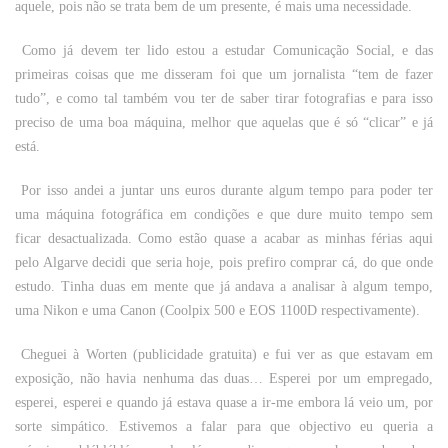
aquele, pois não se trata bem de um presente, é mais uma necessidade.
Como já devem ter lido estou a estudar Comunicação Social, e das
primeiras coisas que me disseram foi que um jornalista “tem de fazer
tudo”, e como tal também vou ter de saber tirar fotografias e para isso
preciso de uma boa máquina, melhor que aquelas que é só “clicar” e já
está.
Por isso andei a juntar uns euros durante algum tempo para poder ter
uma máquina fotográfica em condições e que dure muito tempo sem
ficar desactualizada. Como estão quase a acabar as minhas férias aqui
pelo Algarve decidi que seria hoje, pois prefiro comprar cá, do que onde
estudo. Tinha duas em mente que já andava a analisar à algum tempo,
uma Nikon e uma Canon (Coolpix 500 e EOS 1100D respectivamente).
Cheguei à Worten (publicidade gratuita) e fui ver as que estavam em
exposição, não havia nenhuma das duas… Esperei por um empregado,
esperei, esperei e quando já estava quase a ir-me embora lá veio um, por
sorte simpático. Estivemos a falar para que objectivo eu queria a