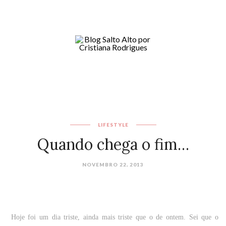
LIFESTYLE
Quando chega o fim…
NOVEMBRO 22, 2013
Hoje foi um dia triste, ainda mais triste que o de ontem. Sei que o