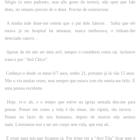
Sérgio (o meu padrasto, mas não gosto do termo), não quer que fale
disto, no entanto preciso de o dizer. Preciso de exteriorizar.
A minha mãe disse-me ontem que o pai dele faleceu… Sabia que ele
estava já no hospital há semanas, nunca melhorava, e tinham-lhe
detectado cancro…
Apesar de ele não ser meu avô, sempre o considerei como tal, inclusive
trata-o por “Avô Chico”.
Conheço-o desde os meus 6/7 anos, tenho 21, portanto já lá vão 15 anos.
Não o via muitas vezes, mas sempre que estava com ele sentia-me feliz. É
uma pessoa excelente.
Hoje, vi-o ali, e o tempo que estive na igreja sentada deu-me para
pensar. Pensei em como a vida é tão ténue, tão rápida, tão incerta…
Pensei no facto de nós humanos, depois de mortos não sermos
nada. Limitamos-nos a ser um corpo sem vida, que está ali…
É triste para nós que ficamos cá. Foi triste ver a “Avó Tila” ficar sem o