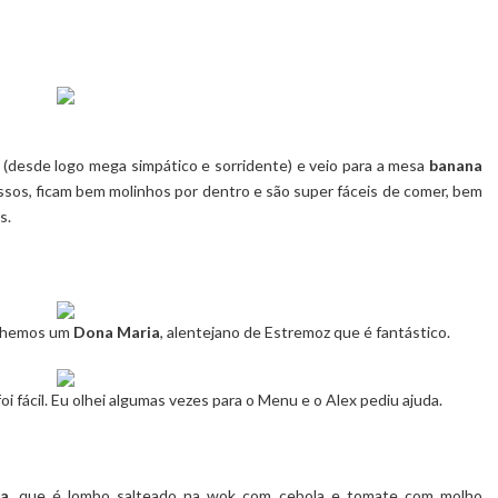
 (desde logo mega simpático e sorridente) e veio para a mesa
banana
ossos, ficam bem molinhos por dentro e são super fáceis de comer, bem
s.
olhemos um
Dona Maria
, alentejano de Estremoz que é fantástico.
i fácil. Eu olhei algumas vezes para o Menu e o Alex pediu ajuda.
ra
, que é lombo salteado na wok com cebola e tomate com molho