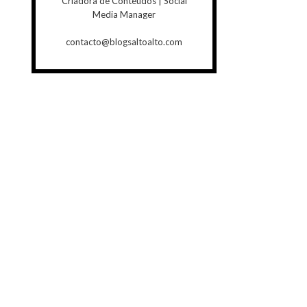
Criadora de Conteúdos | Social
Media Manager
contacto@blogsaltoalto.com