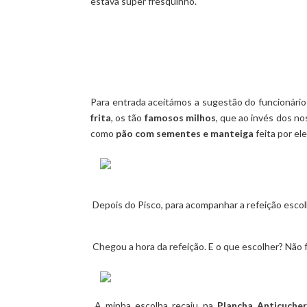
estava super fresquinho.
Para entrada aceitámos a sugestão do funcionário
frita
, os tão
famosos milhos
, que ao invés dos n
como
pão com sementes e manteiga
feita por ele
Depois do Pisco, para acompanhar a refeição esc
Chegou a hora da refeição. E o que escolher? Não fo
A minha escolha recaiu na
Plancha Anticuche