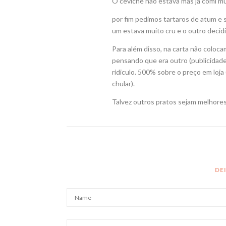
O ceviche não estava mas já comi mu
por fim pedimos tartaros de atum e s
um estava muito cru e o outro decid
Para além disso, na carta não coloc
pensando que era outro (publicidade
ridiculo. 500% sobre o preço em loja
chular).
Talvez outros pratos sejam melhores
DE