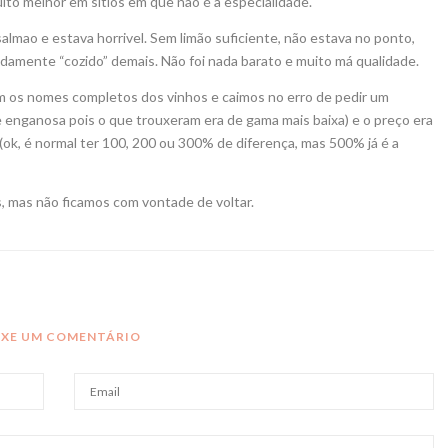
ito melhor em sítios em que não é a especialidade.
almao e estava horrivel. Sem limão suficiente, não estava no ponto,
idamente “cozido” demais. Não foi nada barato e muito má qualidade.
am os nomes completos dos vinhos e caimos no erro de pedir um
 enganosa pois o que trouxeram era de gama mais baixa) e o preço era
 (ok, é normal ter 100, 200 ou 300% de diferença, mas 500% já é a
, mas não ficamos com vontade de voltar.
IXE UM COMENTÁRIO