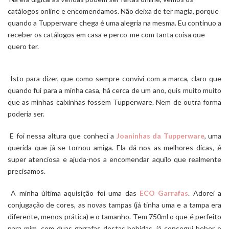
catálogos online e encomendamos. Não deixa de ter magia, porque
quando a Tupperware chega é uma alegria na mesma. Eu continuo a
receber os catálogos em casa e perco-me com tanta coisa que
quero ter.
Isto para dizer, que como sempre convivi com a marca, claro que
quando fui para a minha casa, há cerca de um ano, quis muito muito
que as minhas caixinhas fossem Tupperware. Nem de outra forma
poderia ser.
E foi nessa altura que conheci a
Joaninhas da Tupperware
, uma
querida que já se tornou amiga. Ela dá-nos as melhores dicas, é
super atenciosa e ajuda-nos a encomendar aquilo que realmente
precisamos.
A minha última aquisição foi uma das
ECO Garrafas
. Adorei a
conjugação de cores, as novas tampas (já tinha uma e a tampa era
diferente, menos prática) e o tamanho. Tem 750ml o que é perfeito
para mim, com duas garrafas destas bebidas, já consegui beber o