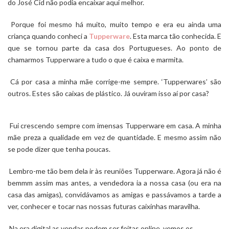
do José Cid não podia encaixar aqui melhor.
Porque foi mesmo há muito, muito tempo e era eu ainda uma
criança quando conheci a
Tupperware
. Esta marca tão conhecida. E
que se tornou parte da casa dos Portugueses. Ao ponto de
chamarmos Tupperware a tudo o que é caixa e marmita.
Cá por casa a minha mãe corrige-me sempre. ‘Tupperwares’ são
outros. Estes são caixas de plástico. Já ouviram isso aí por casa?
Fui crescendo sempre com imensas Tupperware em casa. A minha
mãe preza a qualidade em vez de quantidade. E mesmo assim não
se pode dizer que tenha poucas.
Lembro-me tão bem dela ir às reuniões Tupperware. Agora já não é
bemmm assim mas antes, a vendedora ia a nossa casa (ou era na
casa das amigas), convidávamos as amigas e passávamos a tarde a
ver, conhecer e tocar nas nossas futuras caixinhas maravilha.
Na era digital as vendas podem ser feitas online, vemos os