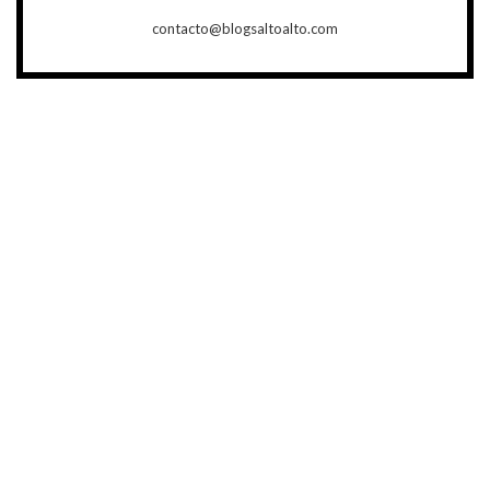
contacto@blogsaltoalto.com