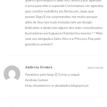
quanto gostei/gosto dela!Sou fanática por agendas
e esta para mim é especial:Costumamos ver agendas
que contêm tudo(lista tel.,Notas,etc..)mas que
pesam 5kgs!Esta surpreendeu-me muito porque
além de fina tem tudo incluído,tem um design
lindíssimo e ainda tem alguns dos mais conceituados
ilustradores portugueses!Fantástica mesmo^^ Mais
uma vez obrigada a Salto Alto e a Princess Pea pelo
grandioso prémio!!
Andreia Gomes
RESPONDER
Parabéns pelo blog 😉 Estou a seguir
Andreia Gomes
http://momentos-e-desabafos.blogspot.pt