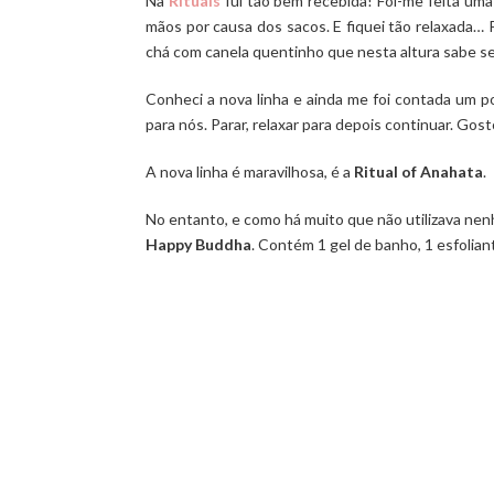
Na
Rituals
fui tão bem recebida! Foi-me feita um
mãos por causa dos sacos. E fiquei tão relaxada… 
chá com canela quentinho que nesta altura sabe 
Conheci a nova linha e ainda me foi contada um 
para nós. Parar, relaxar para depois continuar. Gosto
A nova linha é maravilhosa, é a
Ritual of Anahata
.
No entanto, e como há muito que não utilizava nen
Happy Buddha
. Contém 1 gel de banho, 1 esfolian