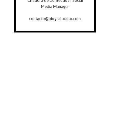
Criadora de Conteúdos | Social
Media Manager
contacto@blogsaltoalto.com