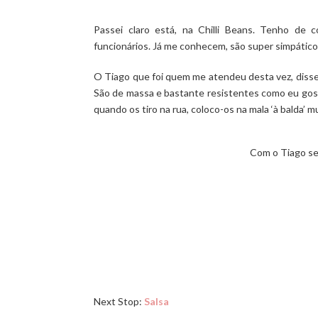
Passei claro está, na Chilli Beans. Tenho de
funcionários. Já me conhecem, são super simpáti
O Tiago que foi quem me atendeu desta vez, disse
São de massa e bastante resistentes como eu gost
quando os tiro na rua, coloco-os na mala ‘à balda’ m
Com o Tiago se
Next Stop:
Salsa