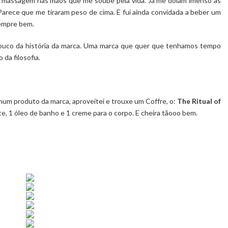
a massagem nas mãos que me soube pela vida. Já me doíam imenso as
Parece que me tiraram peso de cima. E fui ainda convidada a beber um
sempre bem.
pouco da história da marca. Uma marca que quer que tenhamos tempo
 da filosofia.
hum produto da marca, aproveitei e trouxe um Coffre, o:
The Ritual of
te, 1 óleo de banho e 1 creme para o corpo. E cheira tãooo bem.