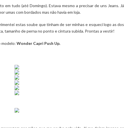
o em tudo (até Domingo). Estava mesmo a precisar de uns Jeans. Já
 por umas com bordados mas não havia em loja.
erimentei estas soube que tinham de ser minhas e esqueci logo as dos
a, tamanho de perna no ponto e cintura subida. Prontas a vestir!
 o modelo:
Wonder Capri Push Up.