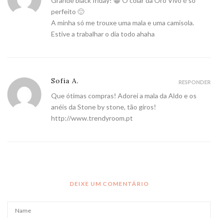
Grande black friday! 😀 O colar da Oro Vivo é só
perfeito 🙂
A minha só me trouxe uma mala e uma camisola.
Estive a trabalhar o dia todo ahaha
Sofia A.
RESPONDER
Que ótimas compras! Adorei a mala da Aldo e os
anéis da Stone by stone, tão giros!
http://www.trendyroom.pt
DEIXE UM COMENTÁRIO