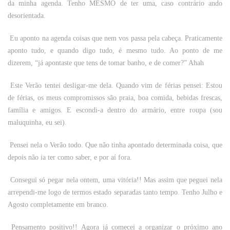
da minha agenda. Tenho MESMO de ter uma, caso contrário ando
desorientada.
Eu aponto na agenda coisas que nem vos passa pela cabeça. Praticamente
aponto tudo, e quando digo tudo, é mesmo tudo. Ao ponto de me
dizerem, “já apontaste que tens de tomar banho, e de comer?” Ahah
Este Verão tentei desligar-me dela. Quando vim de férias pensei: Estou
de férias, os meus compromissos são praia, boa comida, bebidas frescas,
família e amigos. E escondi-a dentro do armário, entre roupa (sou
maluquinha, eu sei).
Pensei nela o Verão todo. Que não tinha apontado determinada coisa, que
depois não ia ter como saber, e por aí fora.
Consegui só pegar nela ontem, uma vitória!! Mas assim que peguei nela
arrependi-me logo de termos estado separadas tanto tempo. Tenho Julho e
Agosto completamente em branco.
Pensamento positivo!! Agora já comecei a organizar o próximo ano