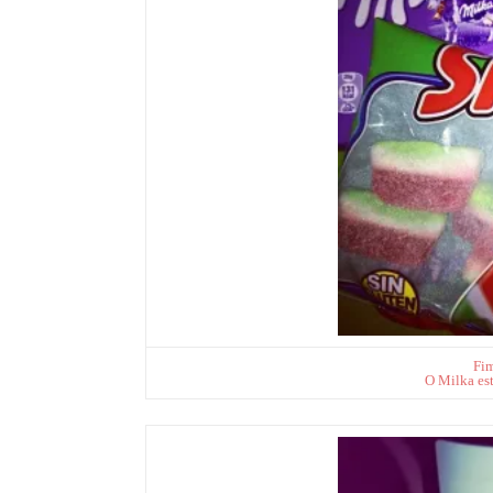
Fim
O Milka est