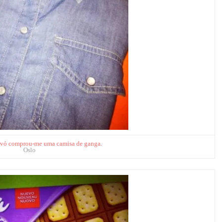
 avó comprou-me uma camisa de ganga.
Oslo