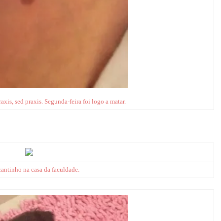
axis, sed praxis. Segunda-feira foi logo a matar.
antinho na casa da faculdade.