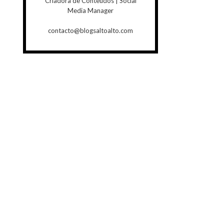
Criadora de Conteúdos | Social
Media Manager
contacto@blogsaltoalto.com