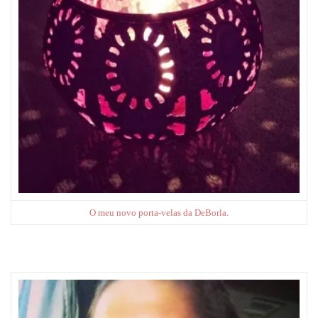
O meu novo porta-velas da DeBorla.