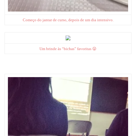
Começo do jantar de curso, depois de um dia intensivo.
Um brinde às “bichas” favoritas 😛