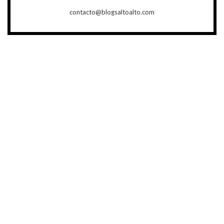
contacto@blogsaltoalto.com