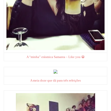
A “minha” erásmica Samanta – Like you 😀
A meia doze que dá para três refeições