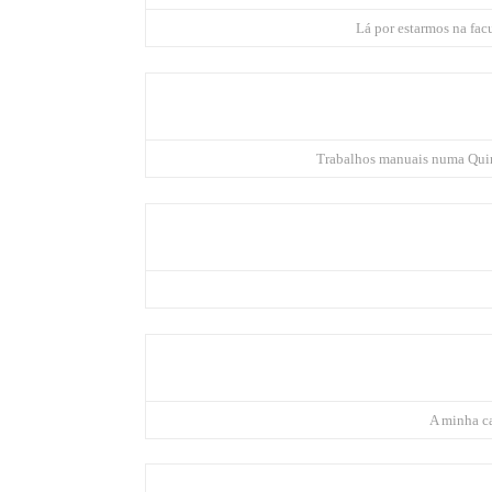
Lá por estarmos na fa
Trabalhos manuais numa Quint
A minha ca