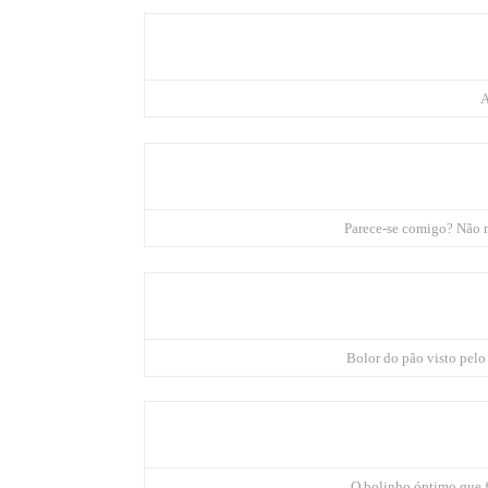
A
Parece-se comigo? Não m
Bolor do pão visto pelo
O bolinho óptimo que fi