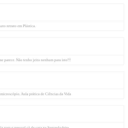
uto retrato em Plástica.
e parece. Não tenho jeito nenhum para isto!!!
 microscópio. Aula prática de Ciências da Vida
z para o pessoal cá de casa na Segunda-feira.