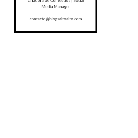
Criadora de Conteúdos | Social
Media Manager
contacto@blogsaltoalto.com