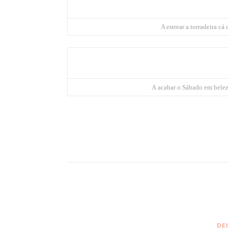
A estrear a torradeira cá
A
acabar o Sábado em beleza
DE