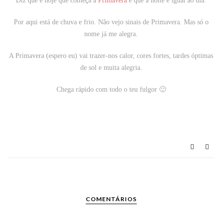
Diz que é hoje que começa a
Primavera
e que a noite é igual ao dia.
Por aqui está de chuva e frio. Não vejo sinais de Primavera. Mas só o
nome já me alegra.
A Primavera (espero eu) vai trazer-nos calor, cores fortes, tardes óptimas
de sol e muita alegria.
Chega rápido com todo o teu fulgor 🙂
COMENTÁRIOS