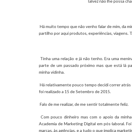
Talvez não lhe possa cha
Há muito tempo que não venho falar de mim, da min
partilho por aqui produtos, experiências, viagens. 
Tinha uma relação e já não tenho. Era uma menina
parte de um passado próximo mas que está lá para
minha vidinha.
Há relativamente pouco tempo decidi correr atrás d
foi realizado a 15 de Setembro de 2015.
Falo de me realizar, de me sentir totalmente feliz.
Com pouco dinheiro mas com o apoio da minha m
Academia de Marketing Digital em pós-laboral. F
marcas, às agências, e a tudo o que implica marketi