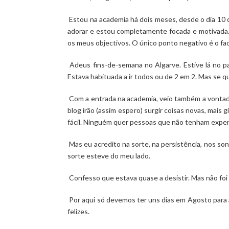
Estou na academia há dois meses, desde o dia 10 
adorar e estou completamente focada e motivada
os meus objectivos. O único ponto negativo é o fact
Adeus fins-de-semana no Algarve. Estive lá no pa
Estava habituada a ir todos ou de 2 em 2. Mas se qu
Com a entrada na academia, veio também a vontade
blog irão (assim espero) surgir coisas novas, mais g
fácil. Ninguém quer pessoas que não tenham experi
Mas eu acredito na sorte, na persistência, nos so
sorte esteve do meu lado.
Confesso que estava quase a desistir. Mas não foi
Por aqui só devemos ter uns dias em Agosto para a
felizes.