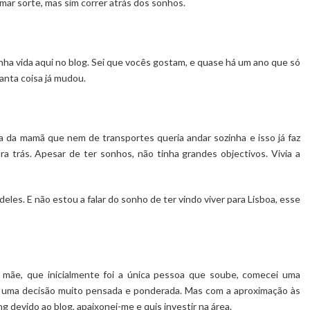
mar sorte, mas sim correr atrás dos sonhos.
ha vida aqui no blog. Sei que vocês gostam, e quase há um ano que só
Tanta coisa já mudou.
 da mamã que nem de transportes queria andar sozinha e isso já faz
 trás. Apesar de ter sonhos, não tinha grandes objectivos. Vivia a
eles. E não estou a falar do sonho de ter vindo viver para Lisboa, esse
ãe, que inicialmente foi a única pessoa que soube, comecei uma
oi uma decisão muito pensada e ponderada. Mas com a aproximação às
ng devido ao blog, apaixonei-me e quis investir na área.