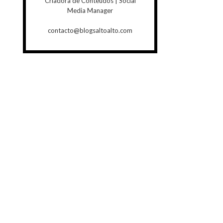
Criadora de Conteúdos | Social
Media Manager
contacto@blogsaltoalto.com