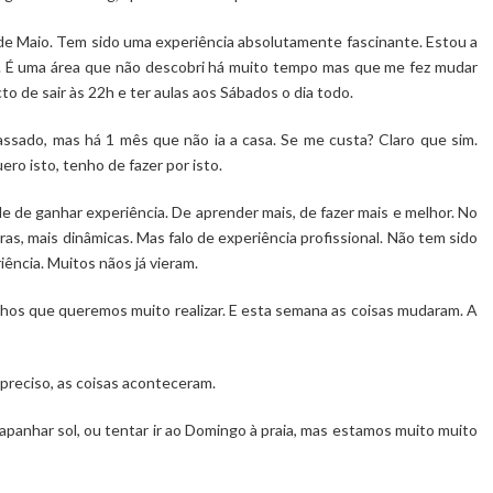
de Maio. Tem sido uma experiência absolutamente fascinante. Estou a
. É uma área que não descobri há muito tempo mas que me fez mudar
o de sair às 22h e ter aulas aos Sábados o dia todo.
ssado, mas há 1 mês que não ia a casa. Se me custa? Claro que sim.
ero isto, tenho de fazer por isto.
 de ganhar experiência. De aprender mais, de fazer mais e melhor. No
iras, mais dinâmicas. Mas falo de experiência profissional. Não tem sido
ência. Muitos nãos já vieram.
nhos que queremos muito realizar. E esta semana as coisas mudaram. A
 preciso, as coisas aconteceram.
panhar sol, ou tentar ir ao Domingo à praia, mas estamos muito muito