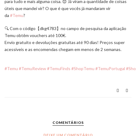
para tudo e mais alguma coisa. 😍 J
á viram a quantidade de coisas
úteis que mandei vir? O que é que vocês já mandaram vir
da
#Temu
?
🔍 Com o código【dkg4783】no campo de pesquisa da aplicação
Temu obtêm vouchers até 100€.
Envio gratuito e devoluções gratuitas até 90 dias! Preços super
acessíveis e as encomendas chegam em menos de 2 semanas.
#Temu
#TemuReview
#TemuFinds
#ShopTemu
#TemuPortugal
#Sho
COMENTÁRIOS
DEIXE UM COMENTÁRIO