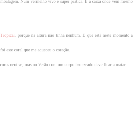
a embalagem. Num vermelho vivo e super prática. E a caixa onde vem mesmo
Tropical
, porque na altura não tinha nenhum. E que está neste momento a
foi este coral que me aqueceu o coração.
cores neutras, mas no Verão com um corpo bronzeado deve ficar a matar.