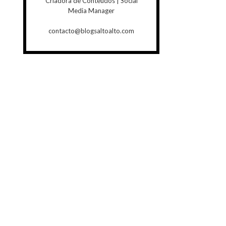
Criadora de Conteúdos | Social
Media Manager
contacto@blogsaltoalto.com