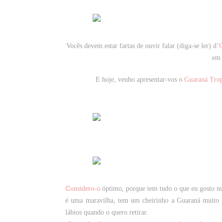
Vocês devem estar fartas de ouvir falar (diga-se ler) d’
O
em 
E hoje, venho apresentar-vos o
Guaraná Trop
C
onsidero-o
óptimo, porque tem tudo o que eu gosto n
é uma maravilha, tem um cheirinho a Guaraná muito bo
lábios quando o quero retirar.