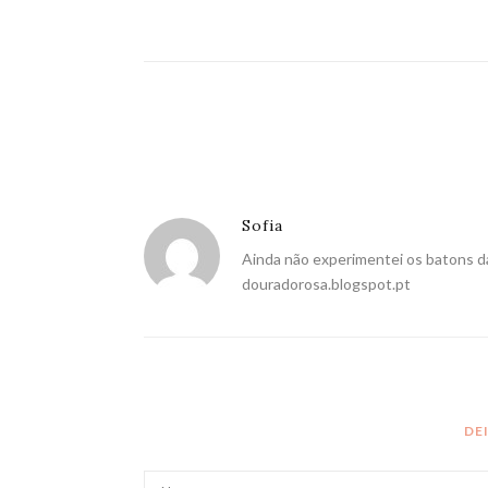
Sofia
Ainda não experimentei os batons da
douradorosa.blogspot.pt
DE