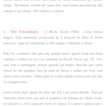
tempo. Dá bastante vontade de comer mas como batom para hidratar não
cumpre a sua função. Não voltarei a comprar.
4 –
Óleo Extraordinário –
L’ORÉAL Elvive 100ml
– Uma textura
mágica. Uma associação excepcional de 6 extractos de óleos de flores
preciosas, capaz de transformar a fibra capilar e sublimar o cabelo.
Este foi o primeiro óleo que usei quando houve aquele
boom
dos óleos
capilares. Lembro-me de o ter comprado no Dia de Páscoa, por 12€. Tive
azar com a embalagem, porque passado um tempo, descobri que vertia
(devia ter um qualquer furo na parte de baixo) e acabei por ficar com
muito menos produto. Tentei gastá-lo o mais rápido possível para que não
se estragasse mais.
Gostei muito dele, apesar de achar que 12€ é um preço elevado. Tem um
cheirinho muito bom, mas que se pusermos em demasia no cabelo, torna-
se irritante e a mim causa-me dores de cabeça. Eu usava-o apenas com o