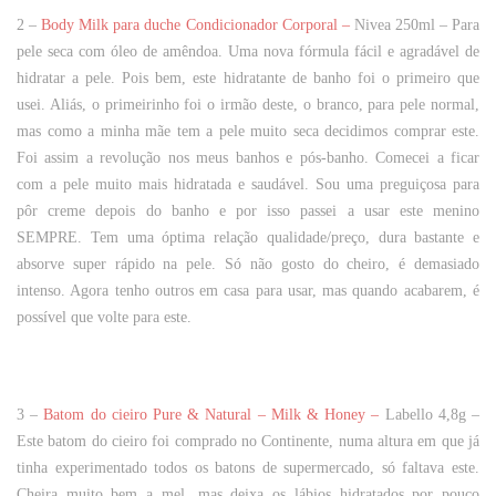
2 –
Body Milk para duche Condicionador Corporal –
Nivea 250ml
– Para
pele seca com óleo de amêndoa. Uma nova fórmula fácil e agradável de
hidratar a pele. Pois bem, este hidratante de banho foi o primeiro que
usei. Aliás, o primeirinho foi o irmão deste, o branco, para pele normal,
mas como a minha mãe tem a pele muito seca decidimos comprar este.
Foi assim a revolução nos meus banhos e pós-banho. Comecei a ficar
com a pele muito mais hidratada e saudável. Sou uma preguiçosa para
pôr creme depois do banho e por isso passei a usar este menino
SEMPRE. Tem uma óptima relação qualidade/preço, dura bastante e
absorve super rápido na pele. Só não gosto do cheiro, é demasiado
intenso. Agora tenho outros em casa para usar, mas quando acabarem, é
possível que volte para este.
3 –
Batom do cieiro Pure & Natural – Milk & Honey –
Labello 4,8g
–
Este batom do cieiro foi comprado no Continente, numa altura em que já
tinha experimentado todos os batons de supermercado, só faltava este.
Cheira muito bem a mel, mas deixa os lábios hidratados por pouco