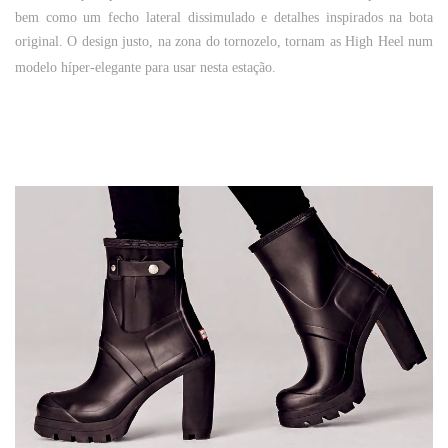
bem como um fecho lateral dissimulado e detalhes inspirados na bota
original. O design justo, na zona do tornozelo, tornam as
High Heel
num
modelo híper-elegante para usar nesta estação.