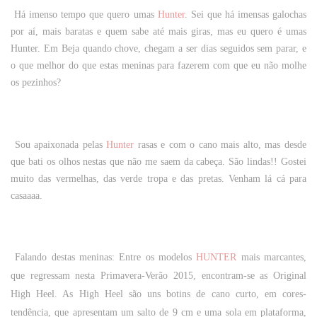
Há imenso tempo que quero umas
Hunter
. Sei que há imensas galochas
por aí, mais baratas e quem sabe até mais giras, mas eu quero é umas
Hunter. Em Beja quando chove, chegam a ser dias seguidos sem parar, e
o que melhor do que estas meninas para fazerem com que eu não molhe
os pezinhos?
Sou apaixonada pelas
Hunter
rasas e com o cano mais alto, mas desde
que bati os olhos nestas que não me saem da cabeça. São lindas!! Gostei
muito das vermelhas, das verde tropa e das pretas. Venham lá cá para
casaaaa.
Falando destas meninas:
Entre os modelos
HUNTER
mais marcantes,
que regressam nesta Primavera-Verão 2015, encontram-se as
Original
High Heel
. As
High Heel
são uns botins de cano curto, em cores-
tendência, que apresentam um salto de 9 cm e uma sola em plataforma,