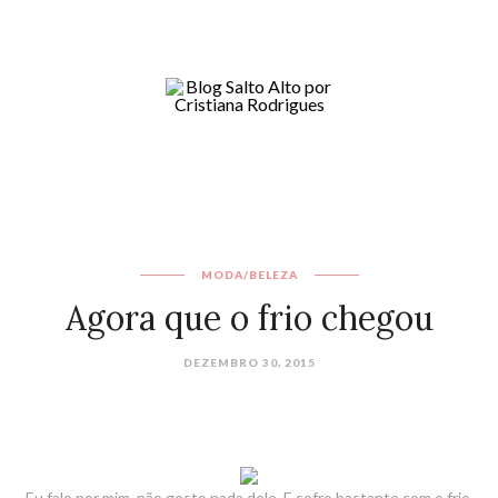
MODA/BELEZA
Agora que o frio chegou
DEZEMBRO 30, 2015
Eu falo por mim, não gosto nada dele. E sofro bastante com o frio.