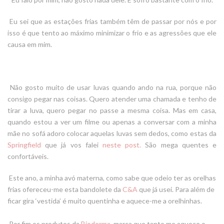
Eu sei que as estações frias também têm de passar por nós e por
isso é que tento ao máximo minimizar o frio e as agressões que ele
causa em mim.
Não gosto muito de usar
luvas
quando ando na rua, porque não
consigo pegar nas coisas. Quero atender uma chamada e tenho de
tirar a luva, quero pegar no passe a mesma coisa. Mas em casa,
quando estou a ver um filme ou apenas a conversar com a minha
mãe no sofá adoro colocar aquelas luvas sem dedos, como estas da
Springfield
que já vos falei
neste post.
São mega quentes e
confortáveis.
Este ano, a minha avó materna, como sabe que odeio ter as orelhas
frias ofereceu-me esta bandolete da
C&A
que já usei. Para além de
ficar gira ‘vestida’ é muito quentinha e aquece-me a orelhinhas.
Por fim os produtos da
Bioderma
, marca que tanto me aquece o