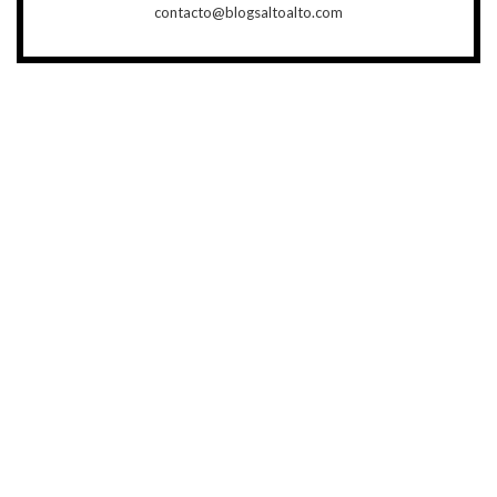
contacto@blogsaltoalto.com