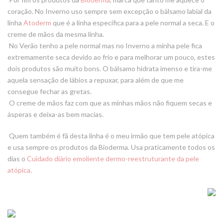
coração. No Inverno uso sempre sem excepção o bálsamo labial da
linha
Atoderm
que é a linha específica para a pele normal a seca. E o
creme de mãos da mesma linha.
No Verão tenho a pele normal mas no Inverno a minha pele fica
extremamente seca devido ao frio e para melhorar um pouco, estes
dois produtos são muito bons. O
bálsamo
hidrata imenso e tira-me
aquela sensação de lábios a repuxar, para além de que me
consegue fechar as gretas.
O
creme de mãos
faz com que as minhas mãos não fiquem secas e
ásperas e deixa-as bem macias.
Quem também é fã de
sta linha é o meu irmão que tem pele atópica
e usa sempre os produtos da Bioderma. Usa praticamente todos os
dias o
Cuidado diário emoliente dermo-reestruturante da pele
atópica
.