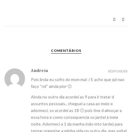
COMENTÁRIOS
Andreia
RESPONDER
Pois linda eu sofro do msm mal :/ E acho que qd nao
faço ''nd'' ainda pior 🙁
Ainda no outro dia acordei as 9 para ir tratar d
assuntos pessoais.. cheguei a casa ao meio e
adormeci, so acordei as 18 🙁 pois tive d almoçar a
essa hora e como consequencia so jantei à meia
noite. Adormeci a 1 da manha (não mto tarde) para
tentar organizar a minha vida no outro dia, mas voltei