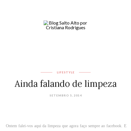
LIFESTYLE
Ainda falando de limpeza
SETEMBRO 5, 2014
Ontem falei-vos aqui da limpeza que agora faço sempre ao facebook. E