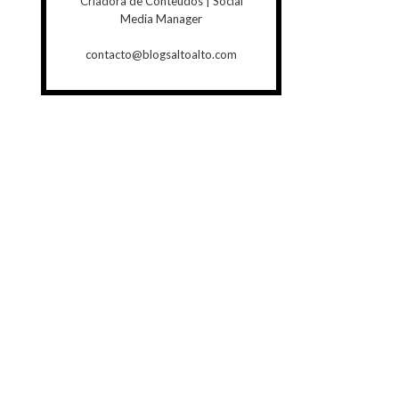
Criadora de Conteúdos | Social
Media Manager
contacto@blogsaltoalto.com