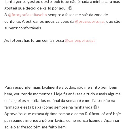
Tanta gente gostou deste look (que não é nada a minha cara mas
gostei) que decidi deixá-lo por aqui. 😄
A
@fotografiasofiasebo
sempre a fazer-me sair da zona de
conforto. A estrear os meus calções da
@prozisportugal
, que são
superrr confortáveis.
As fotografias foram com a nossa
@canonportugal
.
Para responder mais facilmente a todos, não me sinto bem bem
bem, vou tendo momentos. Hoje fiz análises a tudo e mais alguma
coisa (sei os resultados no final da semana) e medi a tensão na
farmácia e está baixa (como sempre na minha vida 😅)
Aproveitei que estava óptimo tempo e como Rui ficou cá até hoje
passeámos imenso a pé em Tavira, como nunca fizemos. Apanhar
sol e o ar fresco têm-me feito bem.