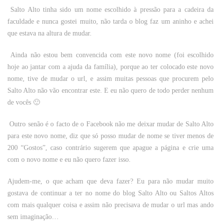
Salto Alto tinha sido um nome escolhido à pressão para a cadeira da
faculdade e nunca gostei muito, não tarda o blog faz um aninho e achei
que estava na altura de mudar.
Ainda não estou bem convencida com este novo nome (foi escolhido
hoje ao jantar com a ajuda da família), porque ao ter colocado este novo
nome, tive de mudar o url, e assim muitas pessoas que procurem pelo
Salto Alto não vão encontrar este. E eu não quero de todo perder nenhum
de vocês 🙂
Outro senão é o facto de o Facebook não me deixar mudar de Salto Alto
para este novo nome, diz que só posso mudar de nome se tiver menos de
200 “Gostos”, caso contrário sugerem que apague a página e crie uma
com o novo nome e eu não quero fazer isso.
Ajudem-me, o que acham que deva fazer? Eu para não mudar muito
gostava de continuar a ter no nome do blog Salto Alto ou Saltos Altos
com mais qualquer coisa e assim não precisava de mudar o url mas ando
sem imaginação…