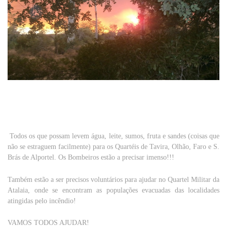
Todos os que possam levem água, leite, sumos, fruta e sandes (coisas que
não se estraguem facilmente) para os Quartéis de Tavira, Olhão, Faro e S.
Brás de Alportel. Os Bombeiros estão a precisar imenso!!!
Também estão a ser precisos voluntários para ajudar no Quartel Militar da
Atalaia, onde se encontram as populações evacuadas das localidades
atingidas pelo incêndio!
VAMOS TODOS AJUDAR!