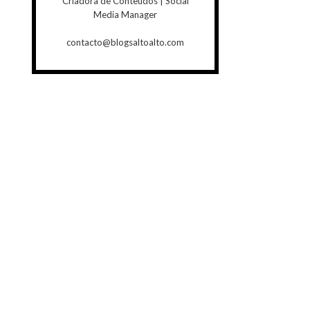
Criadora de Conteúdos | Social
Media Manager
contacto@blogsaltoalto.com