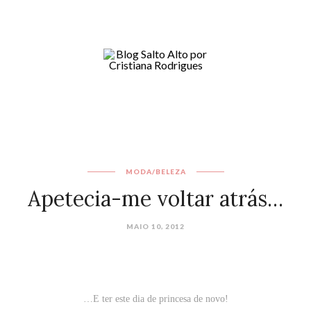
MODA/BELEZA
Apetecia-me voltar atrás…
MAIO 10, 2012
…E ter este dia de princesa de novo!