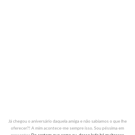
Já chegou o aniversário daquela amiga e não sabíamos o que lhe
oferecer?! A mim acontece-me sempre isso. Sou péssima em
presentes.
De certeza que como eu, desse lado há muitassss