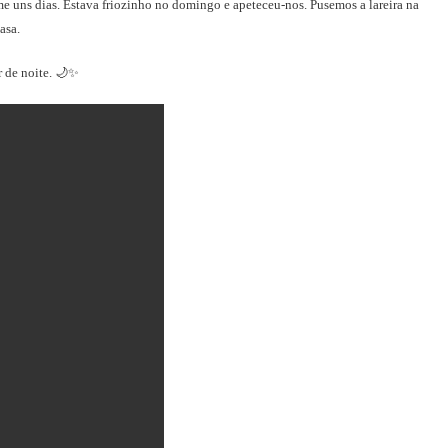
e uns dias. Estava friozinho no domingo e apeteceu-nos. Pusemos a lareira na
asa.
r de noite. 🌙✨