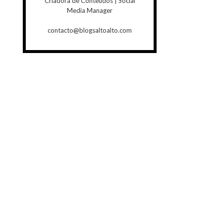
Criadora de Conteúdos | Social
Media Manager
contacto@blogsaltoalto.com