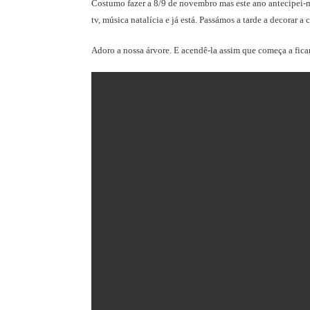
Costumo fazer a 8/9 de novembro mas este ano antecipei-m
tv, música natalícia e já está. Passámos a tarde a decorar a c
Adoro a nossa árvore. E acendê-la assim que começa a fica