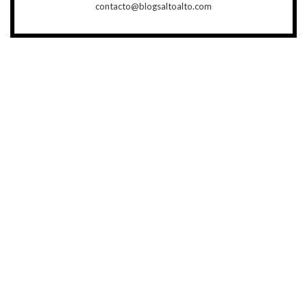
contacto@blogsaltoalto.com