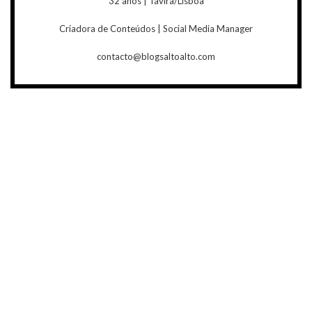
32 anos | Tavira/Lisboa
Criadora de Conteúdos | Social Media Manager
contacto@blogsaltoalto.com