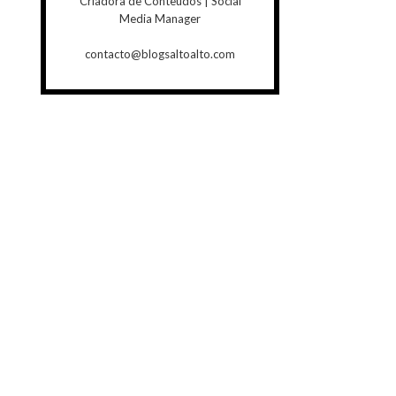
Criadora de Conteúdos | Social
Media Manager
contacto@blogsaltoalto.com