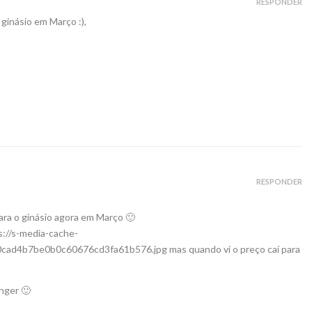
RESPONDER
ginásio em Março :),
RESPONDER
ra o ginásio agora em Março 🙂
s://s-media-cache-
00cad4b7be0b0c60676cd3fa61b576.jpg
mas quando vi o preço caí para
nger 🙂