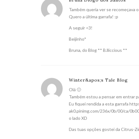
Bruna Diogo dos Santos
Também queria ver se recomeçava o 
Quero a última garrafa! :p
A seguir <3!
Beijinho*
Bruna, do Blog ** B.lliccious **
Winter&apos;s Tale Blog
Olá 🙂
Também estou a pensar em entrar pa
Eu fiquei rendida a esta garrafa
http
ak0.pinimg.com/236x/0b/00/ca/0b
o lado XD
Das tuas opções gostei da Citrus-Zi