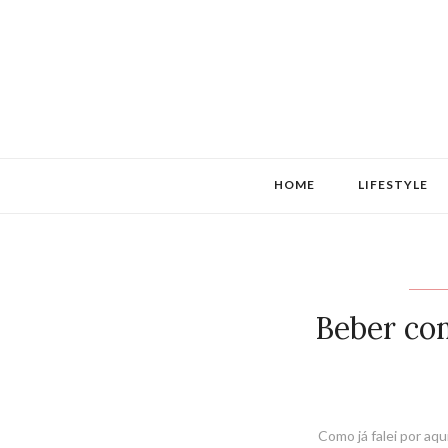
HOME
LIFESTYLE
Beber com
Como já falei por aqu