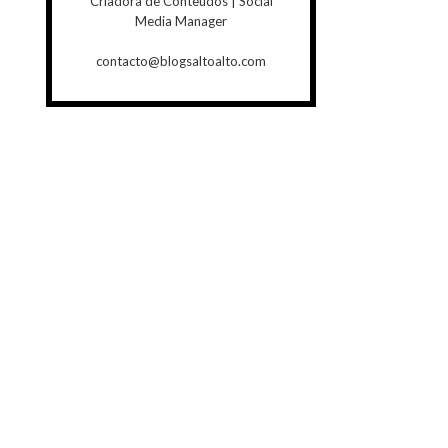
Criadora de Conteúdos | Social
Media Manager
contacto@blogsaltoalto.com