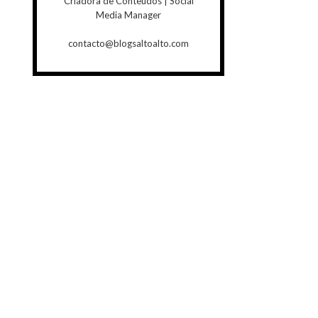
Criadora de Conteúdos | Social
Media Manager
contacto@blogsaltoalto.com