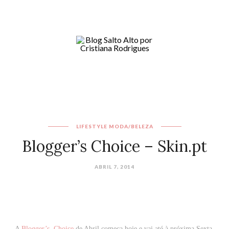
LIFESTYLE
MODA/BELEZA
Blogger’s Choice – Skin.pt
ABRIL 7, 2014
A
Blogger’s Choice
de Abril começa hoje e vai até à próxima Sexta-