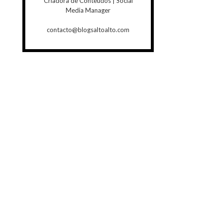
Criadora de Conteúdos | Social
Media Manager
contacto@blogsaltoalto.com