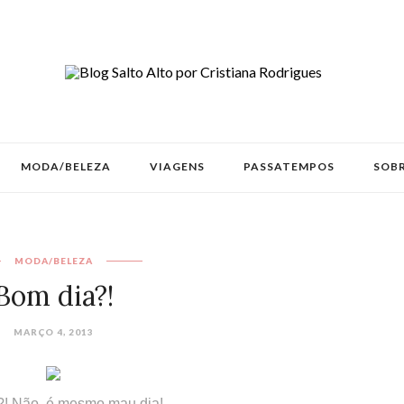
MODA/BELEZA
VIAGENS
PASSATEMPOS
SOBR
MODA/BELEZA
Bom dia?!
MARÇO 4, 2013
! Não, é mesmo mau dia!