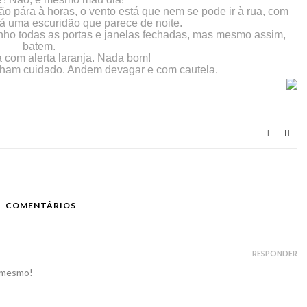
ão pára à horas, o vento está que nem se pode ir à rua, com
á uma escuridão que parece de noite.
nho todas as portas e janelas fechadas, mas mesmo assim,
batem.
á com alerta laranja. Nada bom!
nham cuidado. Andem devagar e com cautela.
COMENTÁRIOS
RESPONDER
o mesmo!