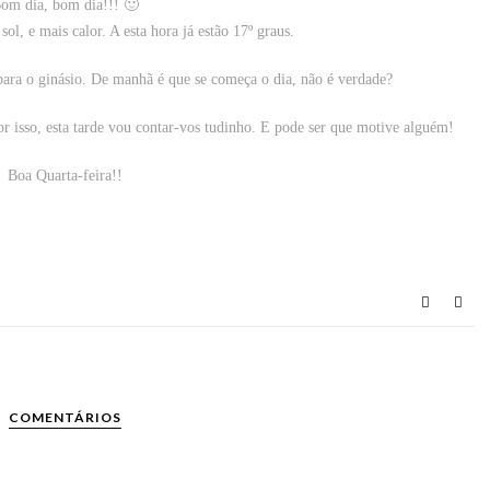
om dia, bom dia!!! 🙂
ol, e mais calor. A esta hora já estão 17º graus.
 para o ginásio. De manhã é que se começa o dia, não é verdade?
or isso, esta tarde vou contar-vos tudinho. E pode ser que motive alguém!
Boa Quarta-feira!!
COMENTÁRIOS