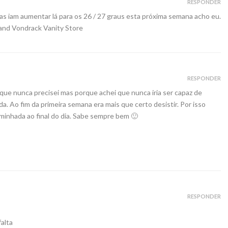
RESPONDER
s iam aumentar lá para os 26 / 27 graus esta próxima semana acho eu.
and
Vondrack Vanity Store
RESPONDER
que nunca precisei mas porque achei que nunca iria ser capaz de
oda. Ao fim da primeira semana era mais que certo desistir. Por isso
aminhada ao final do dia. Sabe sempre bem 🙂
RESPONDER
alta