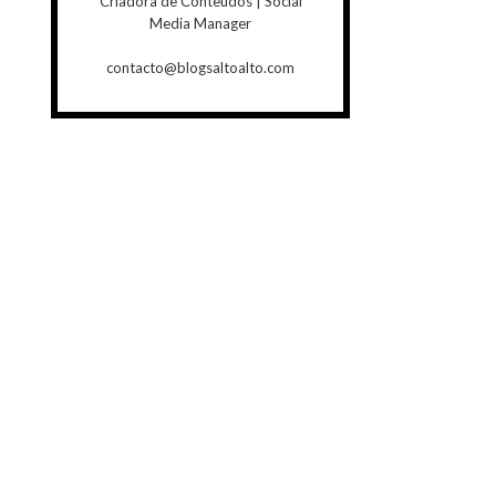
Criadora de Conteúdos | Social
Media Manager
contacto@blogsaltoalto.com