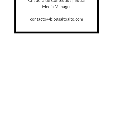
Criadora de Conteúdos | Social
Media Manager
contacto@blogsaltoalto.com