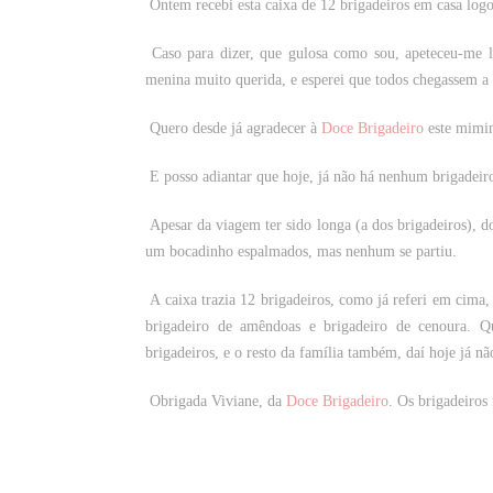
Ontem recebi esta caixa de 12 brigadeiros em casa log
Caso para dizer, que gulosa como sou, apeteceu-me 
menina muito querida, e esperei que todos chegassem a
Quero desde já agradecer à
Doce Brigadeiro
este mimin
E posso adiantar que hoje, já não há nenhum brigadeiro
Apesar da viagem ter sido longa (a dos brigadeiros), 
um bocadinho espalmados, mas nenhum se partiu.
A caixa trazia 12 brigadeiros, como já referi em cima, e
brigadeiro de amêndoas e brigadeiro de cenoura. Q
brigadeiros, e o resto da família também, daí hoje já 
Obrigada Viviane, da
Doce Brigadeiro
. Os brigadeiros