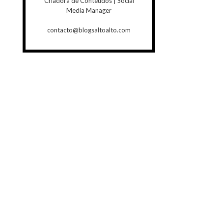
Criadora de Conteúdos | Social
Media Manager
contacto@blogsaltoalto.com