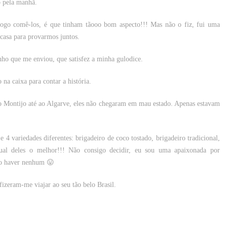
o pela manhã.
logo comê-los, é que tinham tãooo bom aspecto!!! Mas não o fiz, fui uma
 casa para provarmos juntos.
ho que me enviou, que satisfez a minha gulodice.
 na caixa para contar a história.
do Montijo até ao Algarve, eles não chegaram em mau estado. Apenas estavam
 4 variedades diferentes: brigadeiro de coco tostado, brigadeiro tradicional,
ual deles o melhor!!! Não consigo decidir, eu sou uma apaixonada por
não haver nenhum 😛
 fizeram-me viajar ao seu tão belo Brasil.