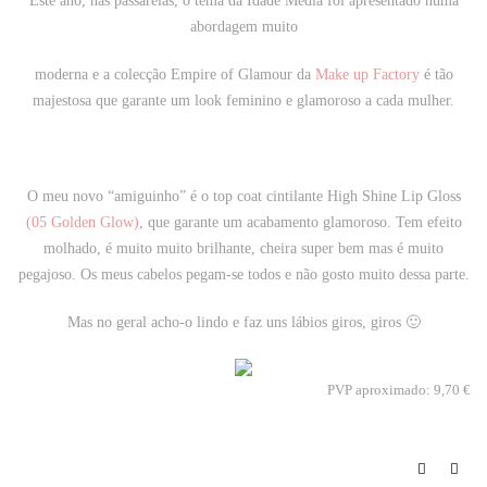
Este ano, nas passarelas, o tema da Idade Média foi apresentado numa
abordagem muito
moderna e a colecção
Empire of Glamour
da
Make up Factory
é tão
majestosa que garante um
look feminino e glamoroso a cada mulher.
O meu novo “amiguinho” é o top coat cintilante High Shine Lip Gloss
(
05 Golden Glow
)
, que garante um
acabamento glamoroso. Tem efeito
molhado, é muito muito brilhante, cheira super bem mas é muito
pegajoso. Os meus cabelos pegam-se todos e não gosto muito dessa parte.
Mas no geral acho-o lindo e faz uns lábios giros, giros 🙂
PVP aproximado:
9,70
€