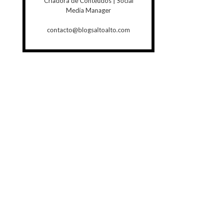
Criadora de Conteúdos | Social
Media Manager
contacto@blogsaltoalto.com