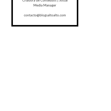
Criadora de Conteúdos | Social
Media Manager
contacto@blogsaltoalto.com