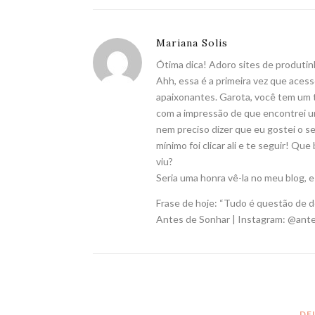
Mariana Solis
Ótima dica! Adoro sites de produtin
Ahh, essa é a primeira vez que acess
apaixonantes. Garota, você tem um ta
com a impressão de que encontrei um
nem preciso dizer que eu gostei o se
mínimo foi clicar ali e te seguir! Q
viu?
Seria uma honra vê-la no meu blog, e
Frase de hoje: “Tudo é questão de d
Antes de Sonhar
| Instagram: @ant
DE