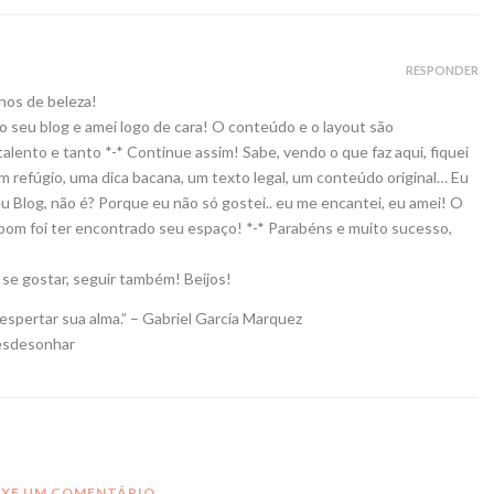
RESPONDER
hos de beleza!
o seu blog e amei logo de cara! O conteúdo e o layout são
lento e tanto *-* Continue assim! Sabe, vendo o que faz aqui, fiquei
 refúgio, uma dica bacana, um texto legal, um conteúdo original… Eu
u Blog, não é? Porque eu não só gostei.. eu me encantei, eu amei! O
ue bom foi ter encontrado seu espaço! *-* Parabéns e muito sucesso,
 se gostar, seguir também! Beijos!
espertar sua alma.” – Gabriel García Marquez
esdesonhar
IXE UM COMENTÁRIO