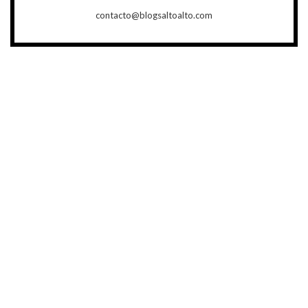
contacto@blogsaltoalto.com